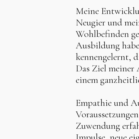
Meine Entwicklun
Neugier und mei
Wohlbefinden gep
Ausbildung habe
kennengelernt, di
Das Ziel meiner 
einem ganzheitli
Empathie und Auf
Voraussetzungen.
Zuwendung erfah
Impulse, neue ei