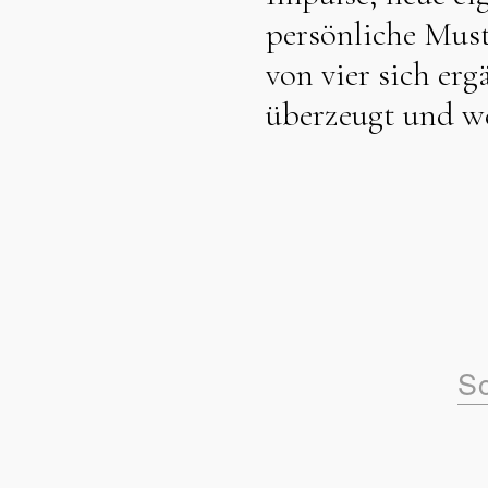
persönliche Must
von vier sich er
überzeugt und we
Sc