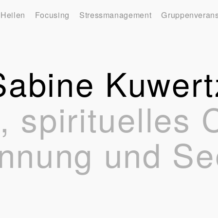
 Heilen
Focusing
Stressmanagement
Gruppenverans
Sabine Kuwert
 spirituelles
nnung und Se