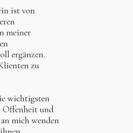
in ist von
eren
en meiner
en
voll ergänzen.
Klienten zu
ie wichtigsten
, Offenheit und
h an mich wenden
 ihnen