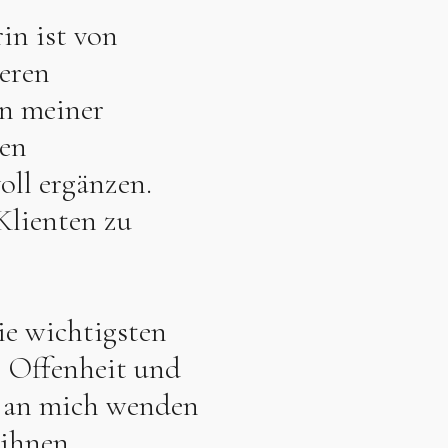
in ist von
eren
en meiner
en
voll ergänzen.
Klienten zu
ie wichtigsten
, Offenheit und
h an mich wenden
 ihnen