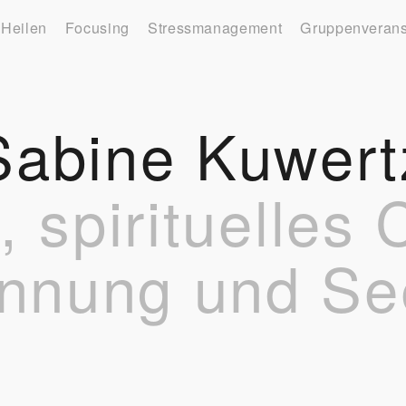
 Heilen
Focusing
Stressmanagement
Gruppenverans
Sabine Kuwert
 spirituelles
nnung und Se