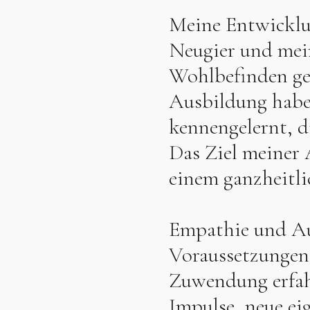
Meine Entwicklun
Neugier und mei
Wohlbefinden gep
Ausbildung habe
kennengelernt, di
Das Ziel meiner 
einem ganzheitli
Empathie und Auf
Voraussetzungen.
Zuwendung erfah
Impulse, neue ei