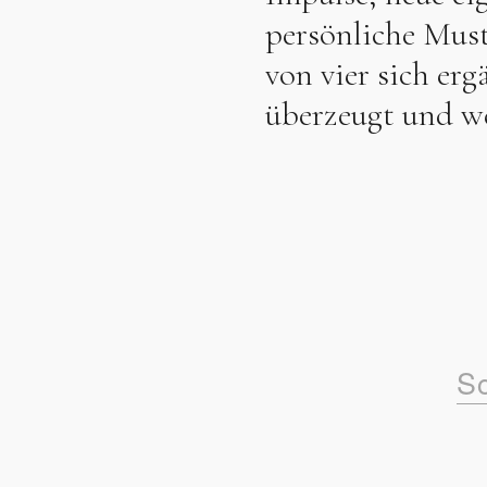
persönliche Must
von vier sich er
überzeugt und we
Sc